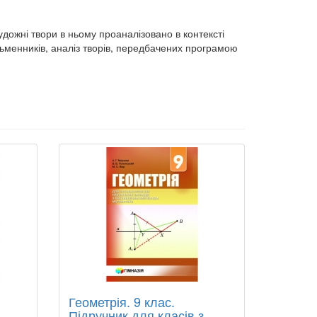
удожні твори в ньому проаналізовано в контексті
исьменників, аналіз творів, передбачених програмою
Геометрія. 9 клас.
Підручник для класів з