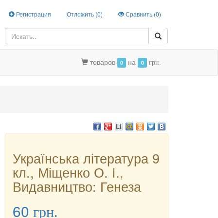
Регистрация
Отложить (
0
)
Сравнить (
0
)
товаров
на
0
0
грн.
Українська література 9
кл., Міщенко О. І.,
Видавництво: Генеза
60
грн.