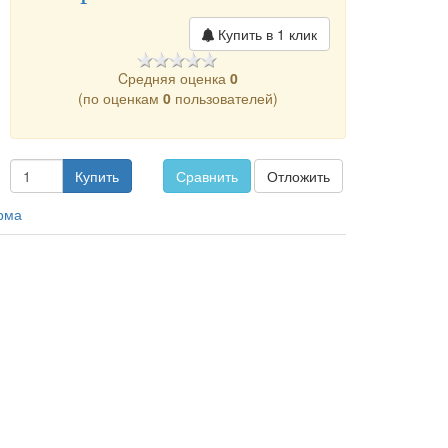
Купить в 1 клик
Cредняя оценка
0
(по оценкам
0
пользователей)
Купить
Сравнить
Отложить
рма