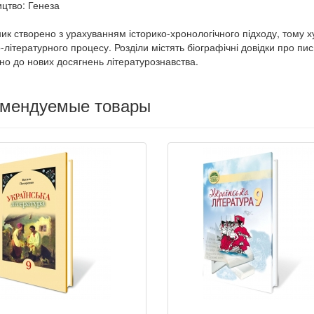
цтво: Генеза
ик створено з урахуванням історико-хронологічного підходу, тому х
о-літературного процесу. Розділи містять біографічні довідки про п
дно до нових досягнень літературознавства.
омендуемые товары