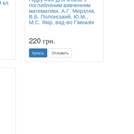
 кл.
поглибленим вивченням
математики, А.Г. Мерзляк,
В.Б. Полонський, Ю.М.,
М.С. Якір, вид-во Гімназія
220
грн.
Купить
Отложить