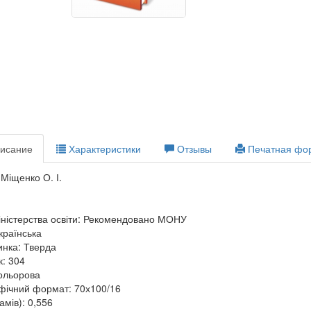
исание
Характеристики
Отзывы
Печатная фо
 Міщенко О. І.
ністерства освіти: Рекомендовано МОНУ
країнська
нка: Тверда
к: 304
кольорова
фічний формат: 70х100/16
амів): 0,556