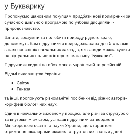
у Букварику
Пропонуємо шановним покупцям придбати нові примірники за
сучасною шкільною програмою по учбовій дисципліні -
природознавство.
Взнати, зрозуміти та полюбити природу рідного краю,
допоможуть Вам підручники з природознавства для 5-х класів
загальноосвітніх навчальних закладів, які завжди можна купити
на віртуальних полицях інтернет-магазину "Букварик".
Підручники видані на обох мовах: українській та російській.
Відомі видавництва України:
Світоч
Генеза
та інші, пропонують різноманітні посібники від різних авторів-
корифеїв біологічних наук.
Єдині в навчально-виховному процесі, але різні за структурою
та внутрішнім змістом, усі наші підручники затверджені
Міністерством освіти та науки України, що є гарантом
отримання школярами якісних та грунтовних знань з даної