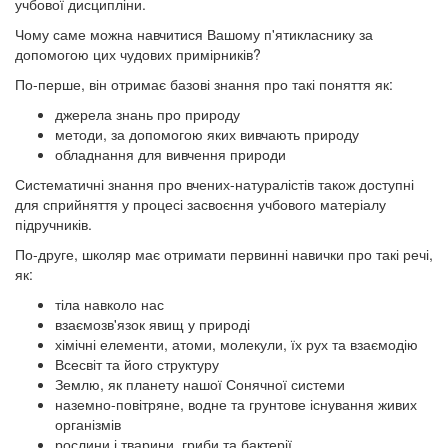
учбової дисципліни.
Чому саме можна навчитися Вашому п'ятикласнику за
допомогою цих чудових примірників?
По-перше, він отримає базові знання про такі поняття як:
джерела знань про природу
методи, за допомогою яких вивчають природу
обладнання для вивчення природи
Систематичні знання про вчених-натуралістів також доступні
для сприйняття у процесі засвоєння учбового матеріалу
підручників.
По-друге, школяр має отримати первинні навички про такі речі,
як:
тіла навколо нас
взаємозв'язок явищ у природі
хімічні елементи, атоми, молекули, їх рух та взаємодію
Всесвіт та його структуру
Землю, як планету нашої Сонячної системи
наземно-повітряне, водне та грунтове існування живих
організмів
рослини і тварини, гриби та бактерії