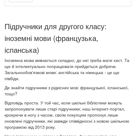
Підручники для другого класу:
іноземні мови (французька,
іспанська)
Іноземна мова вивчається складно; до неї треба мати хист. Та
ще й інтелектуально попрацювати прийдеться добряче.
Загальнообов'язкові мови: англійська та німецька - це ще
півбіди.
Де знайти підручники з рідкісних мов: французької, іспанської,
тощо?
Відповідь проста. У той час, коли шкільні бібліотеки можуть
запропонувати лише старі підручники; наш інтернет-портал,
крокуючи в ногу з часом, своїм покупцям пропонує лише
оновлені підручники, які завжди співвідносні з новою шкільною
програмою від 2013 року.