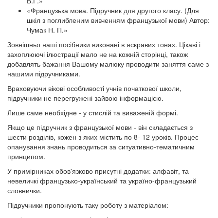
В.Г.»
«Французька мова. Підручник для другого класу. (Для
шкіл з поглибленим вивченням французької мови) Автор:
Чумак Н. П.»
Зовнішньо наші посібники виконані в яскравих тонах. Цікаві і
захоплюючі ілюстрації мало не на кожній сторінці, також
добавлять бажання Вашому малюку проводити заняття саме з
нашими підручниками.
Враховуючи вікові особливості учнів початкової школи,
підручники не перегружені зайвою інформацією.
Лише саме необхідне - у стислій та виваженій формі.
Якщо це підручник з французької мови - він складається з
шести розділів, кожен з яких містить по 8- 12 уроків. Процес
опанування знань проводиться за ситуативно-тематичним
принципом.
У примірниках обов'язково присутні додатки: алфавіт, та
невеличкі французько-український та україно-французький
словнички.
Підручники пропонують таку роботу з матеріалом: