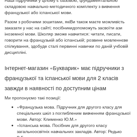
Наші підручники у цілому є базовою, фундаментальною
складовою навчально-методичного комплекту з вивчення
французької або іспанської мови.
Разом з робочими зошитами, якіВи також маєте можливість
заказати у нас на сайті; посібникидопоможуть засвоїти ази
іноземної мови. Школяр зможе навчитися: читати, писати,
говорити на французькій або іспанській; розвине мовленнєве
спілкування, здобуде сталі первинні навички по даній учбовій
дисципліні.
Інтернет-магазин «Букварик» має підручники з
французької та іспанської мови для 2 класів
завжди в наявності по доступним цінам
Ми пропонуємо такі позиції:
«Французька мова. Підручник для другого класу для
спеціальних шкіл з поглибленим вивченням французької
мови. Автор: Клименко Ю.М.»
«Іспанська мова. Посібник для другого класу
загальноосвітніх навчальних закладів. Автор: Редько