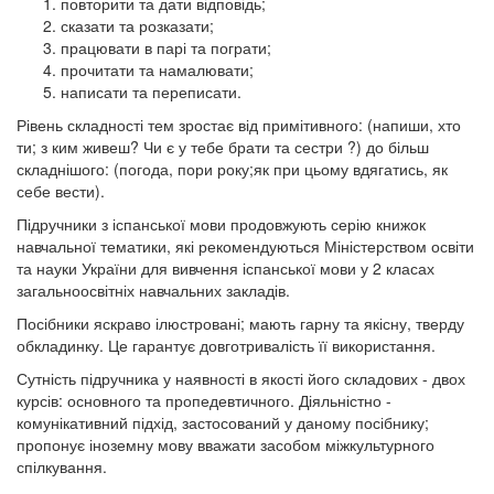
повторити та дати відповідь;
сказати та розказати;
працювати в парі та пограти;
прочитати та намалювати;
написати та переписати.
Рівень складності тем зростає від примітивного: (напиши, хто
ти; з ким живеш? Чи є у тебе брати та сестри ?) до більш
складнішого: (погода, пори року;як при цьому вдягатись, як
себе вести).
Підручники з іспанської мови продовжують серію книжок
навчальної тематики, які рекомендуються Міністерством освіти
та науки України для вивчення іспанської мови у 2 класах
загальноосвітніх навчальних закладів.
Посібники яскраво ілюстровані; мають гарну та якісну, тверду
обкладинку. Це гарантує довготривалість її використання.
Сутність підручника у наявності в якості його складових - двох
курсів: основного та пропедевтичного. Діяльністно -
комунікативний підхід, застосований у даному посібнику;
пропонує іноземну мову вважати засобом міжкультурного
спілкування.