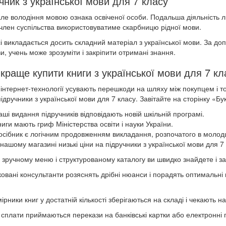
чник з української мови для 7 класу
ле володіння мовою ознака освіченої особи. Подальша діяльність л
член суспільства використовуватиме скарбницю рідної мови.
сі викладається досить складний матеріал з української мови. За доп
и, учень може зрозуміти і закріпити отримані знання.
краще купити книги з української мови для 7 кла
 інтернет-технології усувають перешкоди на шляху між покупцем і т
підручники з української мови для 7 класу. Завітайте на сторінку «Б
ші видання підручників відповідають новій шкільній програмі.
иги мають гриф Міністерства освіти і науки України.
осібник є логічним продовженням викладання, розпочатого в молод
нашому магазині низькі ціни на підручники з української мови для 7 
 зручному меню і структурованому каталогу ви швидко знайдете і за
ковані консультанти розяснять дрібні нюанси і порадять оптимальні в
ірники книг у достатній кількості зберігаються на складі і чекають на
і сплати приймаються перекази на банківські картки або електронні 