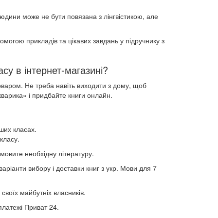
юдини може не бути повязана з лінгвістикою, але
омогою прикладів та цікавих завдань у підручнику з
су в інтернет-магазині?
оваром. Не треба навіть виходити з дому, щоб
укварика» і придбайте книги онлайн.
ших класах.
класу.
мовите необхідну літературу.
аріанти вибору і доставки книг з укр. Мови для 7
 своїх майбутніх власників.
платежі Приват 24.