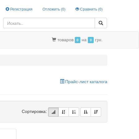
Регистрация
Отложить (
0
)
Сравнить (
0
)
товаров
на
0
0
грн.
Прайс-лист каталога
Сортировка: