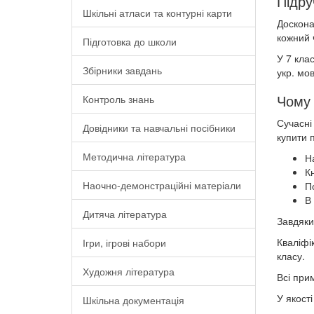
Підру
Шкільні атласи та контурні карти
Доскона
кожний 
Підготовка до школи
У 7 кла
Збірники завдань
укр. мов
Чому 
Контроль знань
Сучасні
Довідники та навчальні посібники
купити 
Методична література
На
Кн
Наочно-демонстраційні матеріали
П
В 
Дитяча література
Завдяки
Кваліфі
Ігри, ігрові набори
класу.
Художня література
Всі прим
У якост
Шкільна документація