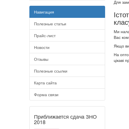
Для зам
Навигация
Істо
клас
Полезные статьи
Ми нала
Прайс-лист
Вас ком
Якщо ви
Новости
На оптов
Отзывы
цікаві п
Полезные ссылки
Карта сайта
Форма связи
Приближается сдача ЗНО
2018