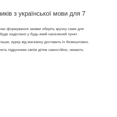
иків з української мови для 7
д час формування заявки оберіть зручну саме для
буде надіслано у будь-який населений пункт.
ільше, курєр від магазину доставить їх безкоштовно.
упують підручники своїм дітям самостійно, чекають