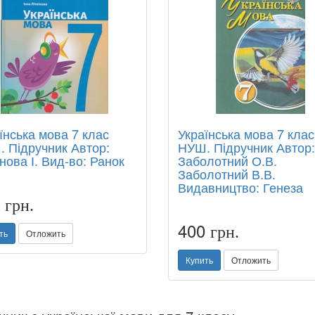
їнська мова 7 клас
Українська мова 7 клас
 Підручник Автор:
НУШ. Підручник Автор:
інова І. Вид-во: Ранок
Заболотний О.В.
Заболотний В.В.
Видавництво: Генеза
0
грн.
400
грн.
ть
Отложить
Купить
Отложить