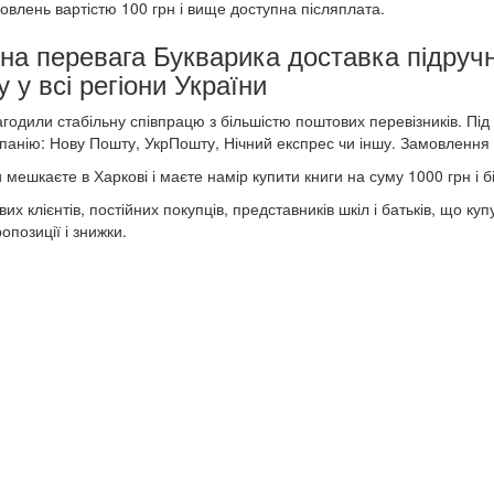
овлень вартістю 100 грн і вище доступна післяплата.
тна перевага Букварика доставка підручн
у у всі регіони України
годили стабільну співпрацю з більшістю поштових перевізників. Пі
панію: Нову Пошту, УкрПошту, Нічний експрес чи іншу. Замовлення 
 мешкаєте в Харкові і маєте намір купити книги на суму 1000 грн і б
их клієнтів, постійних покупців, представників шкіл і батьків, що к
ропозиції і знижки.