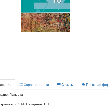
исание
Характеристики
Отзывы
Печатная фо
цтво: Грамота
Авраменко О. М. Пахаренко В. І.