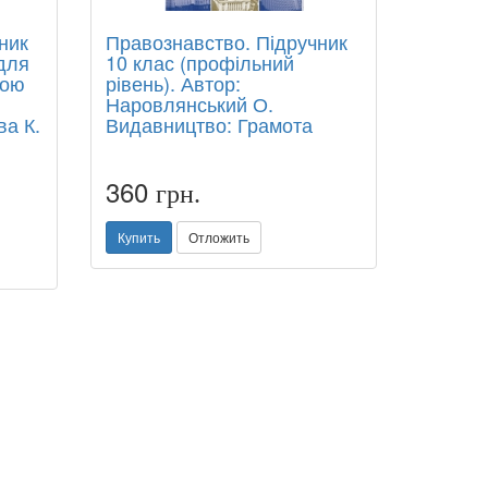
ник
Правознавство. Підручник
 для
10 клас (профільний
вою
рівень). Автор:
Наровлянський О.
ва К.
Видавництво: Грамота
360
грн.
Купить
Отложить