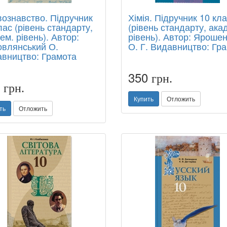
ознавство. Підручник
Хімія. Підручник 10 кл
лас (рівень стандарту,
(рівень стандарту, ака
ем. рівень). Автор:
рівень). Автор: Яроше
влянський О.
О. Г. Видавництво: Гр
вництво: Грамота
350
грн.
0
грн.
Купить
Отложить
ть
Отложить