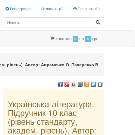
Регистрация
Отложить (
0
)
Сравнить (
0
)
товаров
на
0
0
грн.
дем. рівень). Автор: Авраменко О. Пахаренко В.
Українська література.
Підручник 10 клас
(рівень стандарту,
академ. рівень). Автор: