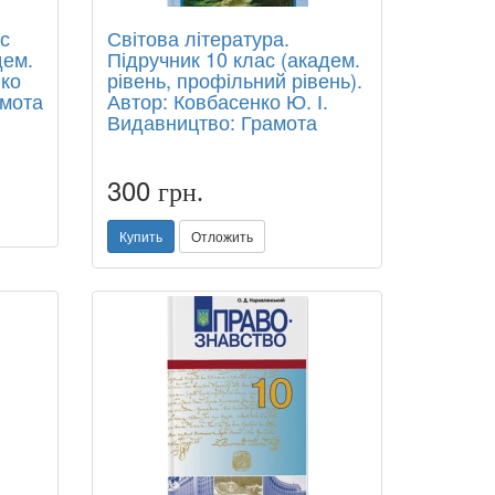
ас
Світова література.
дем.
Підручник 10 клас (академ.
нко
рівень, профільний рівень).
амота
Автор: Ковбасенко Ю. І.
Видавництво: Грамота
300
грн.
Купить
Отложить