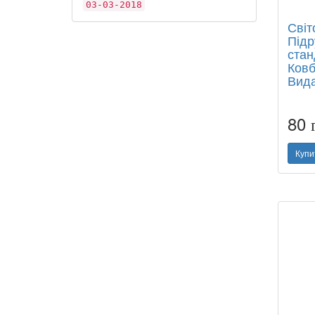
03-03-2018
Світ
Підр
стан
Ковб
Вида
80
Купи