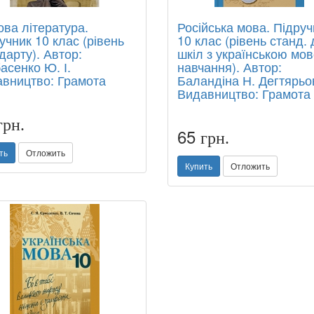
ова література.
Російська мова. Підруч
учник 10 клас (рівень
10 клас (рівень станд.
дарту). Автор:
шкіл з українською мо
асенко Ю. І.
навчання). Автор:
вництво: Грамота
Баландіна Н. Дегтярьо
Видавництво: Грамота
грн.
65
грн.
ть
Отложить
Купить
Отложить