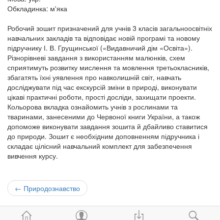
Обкладинка: м'яка
Робочий зошит призначений для учнів 3 класів загальноосвітніх
навчальних закладів та відповідає новій програмі та новому
підручнику І. В. Грущинської («Видавничий дім «Освіта»).
Різнорівневі завдання з використанням малюнків, схем
сприятимуть розвитку мислення та мовлення третьокласників,
збагатять їхні уявлення про навколишній світ, навчать
досліджувати під час екскурсій зміни в природі, виконувати
цікаві практичні роботи, прості досліди, захищати проекти.
Кольорова вкладка ознайомить учнів з рослинами та
тваринами, занесеними до Червоної книги України, а також
допоможе виконувати завдання зошита й дбайливо ставитися
до природи. Зошит є необхідним доповненням підручника і
складає цілісний навчальний комплект для забезпечення
вивчення курсу.
←
Природознавство