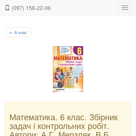
(097) 158-22-06
Нави
←
6 клас
Математика. 6 клас. Збірник
задач і контрольних робіт.
Автори: А.Г. Мерзляк, В.Б.