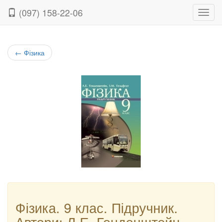
(097) 158-22-06
Нави
←
Фізика
Фізика. 9 клас. Підручник.
Автори: Л.Е. Генденштейн,