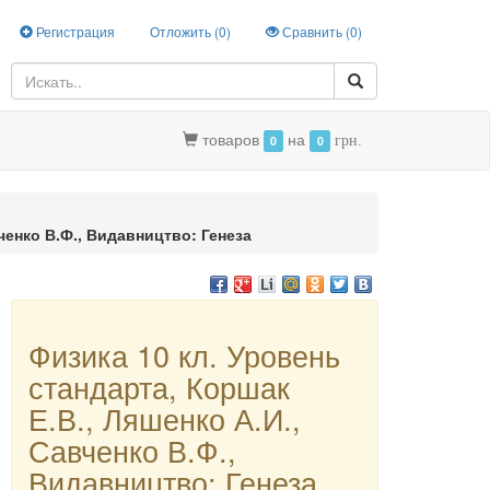
Регистрация
Отложить (
0
)
Сравнить (
0
)
товаров
на
0
0
грн.
ченко В.Ф., Видавництво: Генеза
Физика 10 кл. Уровень
стандарта, Коршак
Е.В., Ляшенко А.И.,
Савченко В.Ф.,
Видавництво: Генеза