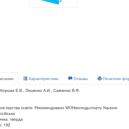
исание
Характеристики
Отзывы
Печатная фо
 Коршак Е.В., Ляшенко А.И., Савченко В.Ф.
ністерства освіти: Рекомендовано МОНмолодьспорту України
осійська
нка: тверда
к: 192