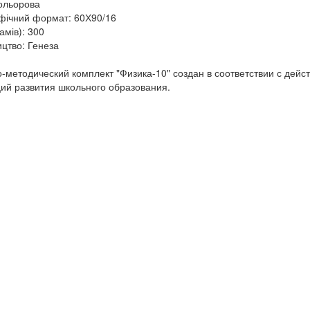
кольорова
фічний формат: 60Х90/16
амів): 300
цтво: Генеза
методический комплект "Физика-10" создан в соответствии с дей
ий развития школьного образования.