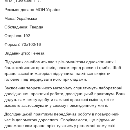
М.М., Славний П.С.
Рекомендовано МОН України
Мова: Українська
Обкладинка: Тверда
Сторінок: 192
Формат: 70х100/16
Видавництво: Генеза
Підручник ознайомить вас з різноманіттям одноклітинних і
багатоклітинних організмів, насамперед рослин і грибів. Щоб
краще засвоїти матеріал підручника, навчіться виділяти
головне і підтверджувати його прикладами.
Засвоєнню теоретичного матеріалу сприятимуть лабораторні
дослідження, практичні роботи, дослідницький практикум. Вони
дадуть вам змогу здобути важливі практичні вміння, які ви
зможете застосовувати у своєму повсякденному житті.
Дослідницький практикум передбачає роботу в позаурочний
час із допомогою дорослого. Сподіваємося, що підручник
допоможе вам краще орієнтуватись у різноманітному світі