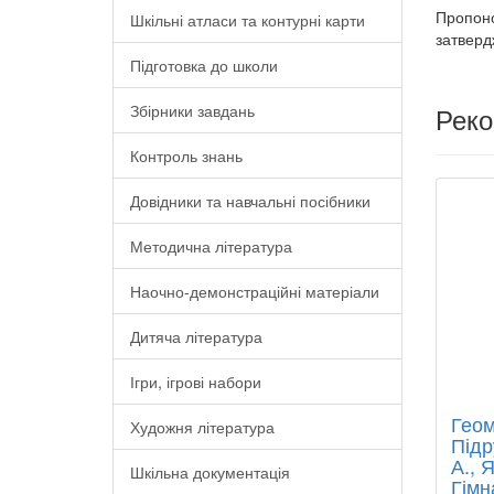
Пропоно
Шкільні атласи та контурні карти
затвердж
Підготовка до школи
Збірники завдань
Рек
Контроль знань
Довідники та навчальні посібники
Методична література
Наочно-демонстраційні матеріали
Дитяча література
Ігри, ігрові набори
Геом
Художня література
Підр
А., 
Шкільна документація
Гімн