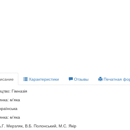
исание
Характеристики
Отзывы
Печатная фо
цтво: Гімназія
нка: м'яка
країнська
нка: м'яка
А.Г. Мерзляк, В.Б. Полонський, М.С. Якір