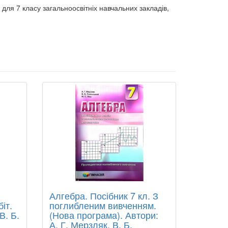
для 7 класу загальноосвітніх навчальних закладів,
Алгебра. Посібник 7 кл. З
іт.
поглибленим вивченням.
В. Б.
(Нова програма). Автори:
А. Г. Мерзляк, В. Б.