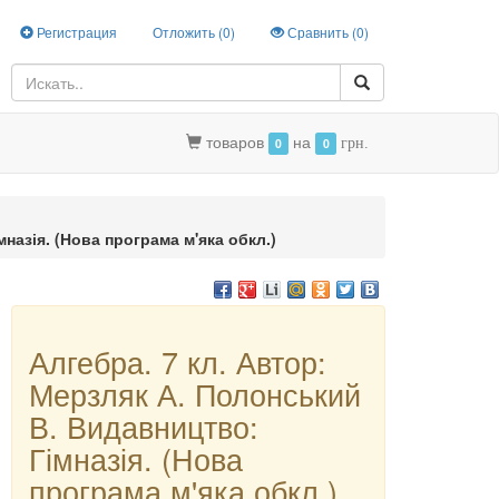
Регистрация
Отложить (
0
)
Сравнить (
0
)
товаров
на
0
0
грн.
назія. (Нова програма м'яка обкл.)
Алгебра. 7 кл. Автор:
Мерзляк А. Полонський
В. Видавництво:
Гімназія. (Нова
програма м'яка обкл.)