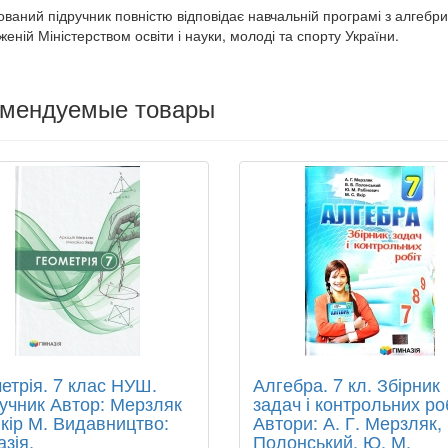
ваний підручник повністю відповідає навчальній програмі з алгебри 
еній Міністерством освіти і науки, молоді та спорту України.
омендуемые товары
етрія. 7 клас НУШ.
Алгебра. 7 кл. Збірник
учник Автор: Мерзляк
задач і контрольних роб
Якір М. Видавництво:
Автори: А. Г. Мерзляк, 
азія.
Полонський, Ю. М.