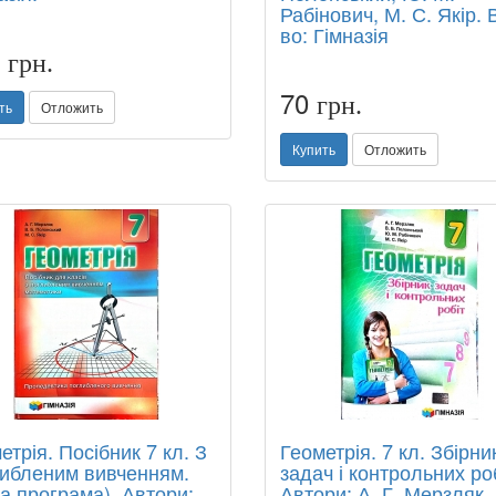
Рабінович, М. С. Якір. 
во: Гімназія
0
грн.
70
грн.
ть
Отложить
Купить
Отложить
етрія. Посібник 7 кл. З
Геометрія. 7 кл. Збірни
ибленим вивченням.
задач і контрольних роб
а програма). Автори:
Автори: А. Г. Мерзляк, 