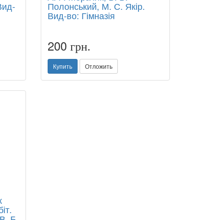
Вид-
Полонський, М. С. Якір.
Вид-во: Гімназія
200
грн.
Купить
Отложить
к
іт.
В. Б.